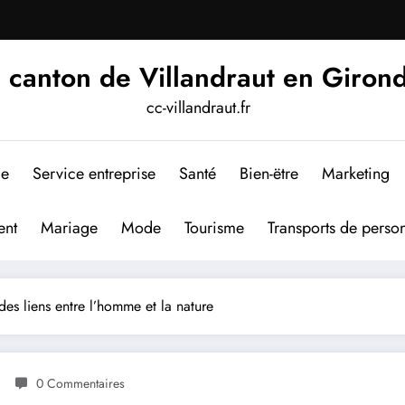
 canton de Villandraut en Giron
cc-villandraut.fr
me
Service entreprise
Santé
Bien-ëtre
Marketing
nt
Mariage
Mode
Tourisme
Transports de perso
des liens entre l’homme et la nature
0 Commentaires