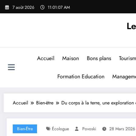
Aller
7 août 2026
11:01:08 AM
au
contenu
Le
Accueil
Maison
Bons plans
Touris
Formation Education
Manageme
Accueil
Bien-ëtre
Du corps à la terre, une exploration 
Bien-Ëtre
Écologue
Povoski
28 Mars 2026