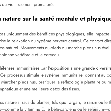
 du vieillissement prématuré.
la nature sur la santé mentale et physiqu
e pas uniquement des bénéfices physiologiques, elle impacte
rise la relaxation du système nerveux central. Ce contact dir
tress naturel. Mouvements nu-pieds ou marche pieds nus éveill
colonne vertébrale et le cerveau.
éfenses immunitaires par l’exposition à une grande diversi
. Ce processus stimule le système immunitaire, donnant au co
Marcher pieds nus, pratiquer la réflexologie plantaire ou mas
ymphatique et une meilleure détox des tissus.
es naturels issus de plantes, tels que l’argan, le raisin ou le
s—comme la vitamine E, le bêta-carotène ou le sélénium—qui 