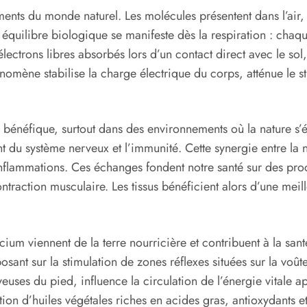
nts du monde naturel. Les molécules présentent dans l’air, l
équilibre biologique se manifeste dès la respiration : chaque
électrons libres absorbés lors d’un contact direct avec le so
énomène stabilise la charge électrique du corps, atténue le st
e bénéfique, surtout dans des environnements où la nature s’
nt du système nerveux et l’immunité. Cette synergie entre la 
 inflammations. Ces échanges fondent notre santé sur des proc
contraction musculaire. Les tissus bénéficient alors d’une me
m viennent de la terre nourricière et contribuent à la santé
sant sur la stimulation de zones réflexes situées sur la voûte
uses du pied, influence la circulation de l’énergie vitale a
ation d’huiles végétales riches en acides gras, antioxydants 