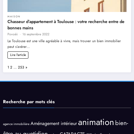
MAISON
Chasseur d’appartement à Toulouse : votre recherche entre de
bonnes mains
Povoski
16 septembre 2022
Le Toulouse est une ville agréable à vivre, mais trouver un bien immobilier
peut s’avérer…
Lire l'article
Page:
Next
1
2
…
253
»
Recherche par mots clés
animation
bien-
Aménagement intérieur
agence immobilière
être au quotidien