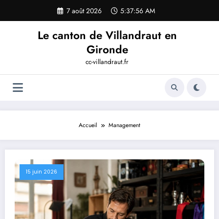
Aller
7 août 2026
5:37:57 AM
au
contenu
Le canton de Villandraut en
Gironde
cc-villandraut.fr
Accueil
Management
15 juin 2026