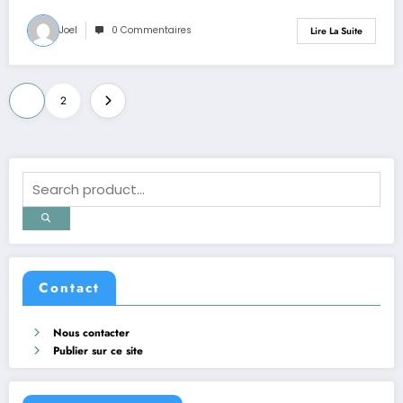
Joel
0 Commentaires
Lire La Suite
Pagination
1
2
des
publications
Contact
Nous contacter
Publier sur ce site