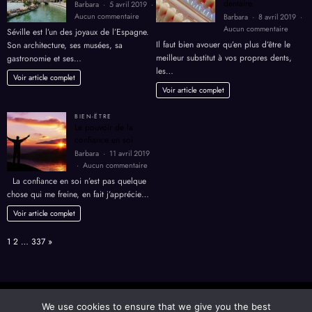
dentaire.
Barbara
5 avril 2019
sur
Aucun commentaire
Barbara
8 avril 2019
Séjours
sur
Aucun commentaire
Séville est l’un des joyaux de l’Espagne.
à
Comme
Il faut bien avouer qu’en plus d’être le
Son architecture, ses musées, sa
Séville
trouver
meilleur substitut à vos propres dents,
gastronomie et ses…
en
une
les…
Espagne.
bonne
Voir article complet
prothè
Voir article complet
dentair
BIEN-ËTRE
Le pouvoir de la
confiance en soi
Barbara
11 avril 2019
sur
Aucun commentaire
Le
La confiance en soi n’est pas quelque
pouvoir
chose qui me freine, en fait j’apprécie…
de
la
Voir article complet
confiance
en
Page:
Next
1
2
…
337
»
soi
Agriculture
Autres
Bien-ëtre
Bons plans
Finance
We use cookies to ensure that we give you the best
Formation Education
Maison
Management
Mariage