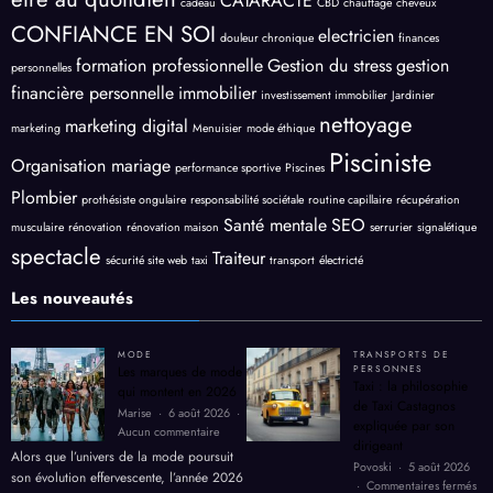
CATARACTE
cadeau
CBD
chauffage
cheveux
CONFIANCE EN SOI
electricien
douleur chronique
finances
formation professionnelle
Gestion du stress
gestion
personnelles
financière personnelle
immobilier
investissement immobilier
Jardinier
nettoyage
marketing digital
marketing
Menuisier
mode éthique
Pisciniste
Organisation mariage
performance sportive
Piscines
Plombier
prothésiste ongulaire
responsabilité sociétale
routine capillaire
récupération
Santé mentale
SEO
musculaire
rénovation
rénovation maison
serrurier
signalétique
spectacle
Traiteur
sécurité site web
taxi
transport
électricté
Les nouveautés
MODE
TRANSPORTS DE
Les marques de mode
PERSONNES
Taxi : la philosophie
qui montent en 2026
de Taxi Castagnos
Marise
6 août 2026
expliquée par son
sur
Aucun commentaire
dirigeant
Les
Alors que l’univers de la mode poursuit
Povoski
5 août 2026
marques
son évolution effervescente, l’année 2026
sur
Commentaires fermés
de