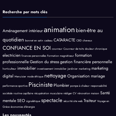
Recherche par mots clés
animation
bien-être au
Aménagement intérieur
quotidien
CATARACTE
bonnet en satin
cadeau
CBD
cheveux
CONFIANCE EN SOI
couvreur
Couvreur de toits
douleur chronique
electricien
formation
finances personnelles
Formation magnétiseur
professionnelle
Gestion du stress
gestion financière personnelle
immobilier
marketing
horticulteur
investissement immobilier
Jardinier
marketing
nettoyage
digital
Organisation mariage
Menuisier
mode éthique
Pisciniste
Plombier
performance sportive
pompe à chaleur
responsabilité
Santé
sociétale
routine capillaire
récupération musculaire
rédiger CV
rénovation maison
spectacle
mentale
SEO
Traiteur
signalétique
sécurité site web
Voyage en
Grèce
économies d'énergie
Les nouveautés