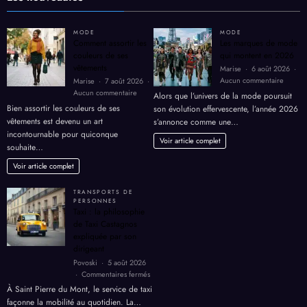
MODE
MODE
Comment assortir les
Les marques de mode
couleurs de ses
qui montent en 2026
vêtements
Marise
6 août 2026
sur
Aucun commentaire
Marise
7 août 2026
Les
sur
Aucun commentaire
Alors que l’univers de la mode poursuit
marque
Comment
Bien assortir les couleurs de ses
son évolution effervescente, l’année 2026
de
assortir
vêtements est devenu un art
s’annonce comme une…
mode
les
incontournable pour quiconque
qui
couleurs
Voir article complet
souhaite…
monten
de
en
ses
Voir article complet
2026
vêtements
TRANSPORTS DE
PERSONNES
Taxi : la philosophie
de Taxi Castagnos
expliquée par son
dirigeant
Povoski
5 août 2026
sur
Commentaires fermés
Taxi
À Saint Pierre du Mont, le service de taxi
:
façonne la mobilité au quotidien. La…