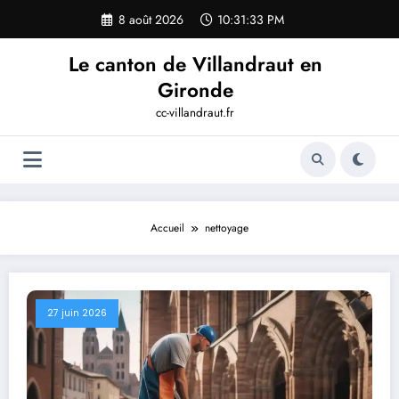
Aller
8 août 2026
10:31:34 PM
au
contenu
Le canton de Villandraut en
Gironde
cc-villandraut.fr
Accueil
nettoyage
27 juin 2026