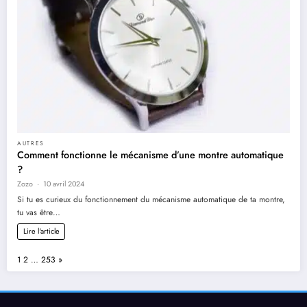
AUTRES
Comment fonctionne le mécanisme d’une montre automatique
?
Zozo
10 avril 2024
Si tu es curieux du fonctionnement du mécanisme automatique de ta montre,
tu vas être…
Lire l'article
Page:
Next
1
2
…
253
»