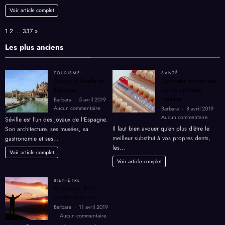
la
philosophie
Voir article complet
de
Taxi
Page:
Next
1
2
…
337
»
Castagnos
expliquée
Les plus anciens
par
son
dirigeant
TOURISME
SANTÉ
Séjours à Séville en
Comment trouver une
Espagne.
bonne prothèse
dentaire.
Barbara
5 avril 2019
sur
Aucun commentaire
Barbara
8 avril 2019
Séjours
sur
Aucun commentaire
Séville est l’un des joyaux de l’Espagne.
à
Comme
Il faut bien avouer qu’en plus d’être le
Son architecture, ses musées, sa
Séville
trouver
meilleur substitut à vos propres dents,
gastronomie et ses…
en
une
les…
Espagne.
bonne
Voir article complet
prothè
Voir article complet
dentair
BIEN-ËTRE
Le pouvoir de la
confiance en soi
Barbara
11 avril 2019
sur
Aucun commentaire
Le