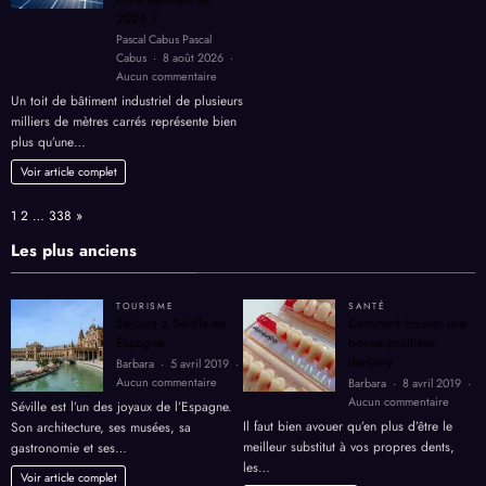
Pascal Cabus Pascal
retrouver
Cabus
8 août 2026
de
sur
Aucun commentaire
l’énergie
Toiture
Un toit de bâtiment industriel de plusieurs
solaire
milliers de mètres carrés représente bien
industrielle
plus qu’une…
:
comment
Voir article complet
rentabiliser
le
Page:
Next
1
2
…
338
»
toit
de
Les plus anciens
votre
bâtiment
en
TOURISME
SANTÉ
2026
Séjours à Séville en
Comment trouver une
?
Espagne.
bonne prothèse
dentaire.
Barbara
5 avril 2019
sur
Aucun commentaire
Barbara
8 avril 2019
Séjours
sur
Aucun commentaire
Séville est l’un des joyaux de l’Espagne.
à
Comme
Il faut bien avouer qu’en plus d’être le
Son architecture, ses musées, sa
Séville
trouver
meilleur substitut à vos propres dents,
gastronomie et ses…
en
une
les…
Espagne.
bonne
Voir article complet
prothè
Voir article complet
dentair