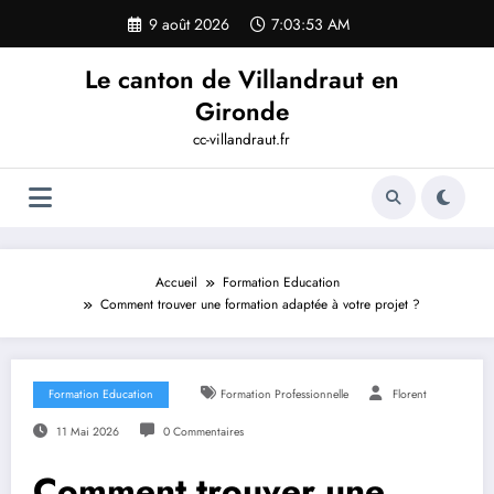
Aller
9 août 2026
7:03:55 AM
au
contenu
Le canton de Villandraut en
Gironde
cc-villandraut.fr
Accueil
Formation Education
Comment trouver une formation adaptée à votre projet ?
Formation Education
Formation Professionnelle
Florent
11 Mai 2026
0 Commentaires
Comment trouver une