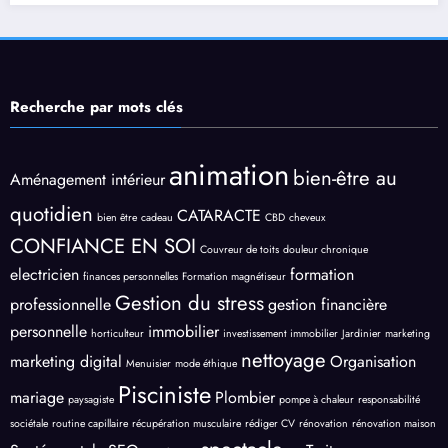
Recherche par mots clés
animation
bien-être au
Aménagement intérieur
quotidien
CATARACTE
bien être
cadeau
CBD
cheveux
CONFIANCE EN SOI
Couvreur de toits
douleur chronique
electricien
formation
finances personnelles
Formation magnétiseur
Gestion du stress
professionnelle
gestion financière
personnelle
immobilier
horticulteur
investissement immobilier
Jardinier
marketing
nettoyage
marketing digital
Organisation
Menuisier
mode éthique
Pisciniste
mariage
Plombier
paysagiste
pompe à chaleur
responsabilité
sociétale
routine capillaire
récupération musculaire
rédiger CV
rénovation
rénovation maison
spectacle
Santé mentale
SEO
Traiteur
signalétique
taxi
Voyage en Grèce