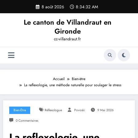
Aller
8 août 2026
8:34:33 AM
au
contenu
Le canton de Villandraut en
Gironde
cc-villandraut.fr
Accueil
Bien-ëtre
La reflexologie, une méthode naturelle pour soulager le stress
Bien-Ëtre
Réflexologue
Povoski
9 Mai 2026
0 Commentaires
La reflexologie, une