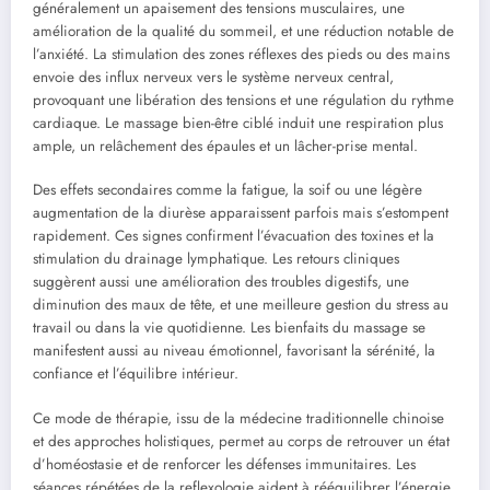
généralement un apaisement des tensions musculaires, une
amélioration de la qualité du sommeil, et une réduction notable de
l’anxiété. La stimulation des zones réflexes des pieds ou des mains
envoie des influx nerveux vers le système nerveux central,
provoquant une libération des tensions et une régulation du rythme
cardiaque. Le massage bien-être ciblé induit une respiration plus
ample, un relâchement des épaules et un lâcher-prise mental.
Des effets secondaires comme la fatigue, la soif ou une légère
augmentation de la diurèse apparaissent parfois mais s’estompent
rapidement. Ces signes confirment l’évacuation des toxines et la
stimulation du drainage lymphatique. Les retours cliniques
suggèrent aussi une amélioration des troubles digestifs, une
diminution des maux de tête, et une meilleure gestion du stress au
travail ou dans la vie quotidienne. Les bienfaits du massage se
manifestent aussi au niveau émotionnel, favorisant la sérénité, la
confiance et l’équilibre intérieur.
Ce mode de thérapie, issu de la médecine traditionnelle chinoise
et des approches holistiques, permet au corps de retrouver un état
d’homéostasie et de renforcer les défenses immunitaires. Les
séances répétées de la reflexologie aident à rééquilibrer l’énergie