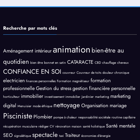
Recherche par mots clés
animation
bien-être au
Aménagement intérieur
quotidien
CATARACTE
bien être
bonnet en satin
CBD
chauffage
cheveux
CONFIANCE EN SOI
couvreur
Couvreur de toits
douleur chronique
electricien
formation
finances personnelles
Formation magnétiseur
professionnelle
Gestion du stress
gestion financière personnelle
immobilier
marketing
horticulteur
investissement immobilier
Jardinier
marketing
nettoyage
digital
Organisation mariage
Menuisier
mode éthique
Pisciniste
Plombier
pompe à chaleur
responsabilité sociétale
routine capillaire
Santé mentale
récupération musculaire
rédiger CV
rénovation maison
santé holistique
spectacle
SEO
Traiteur
signalétique
taxi
économies d'énergie