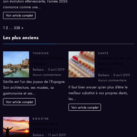
?
son évolution effervescente, l’année 2026
de
s’annonce comme une…
mode
qui
Voir article complet
montent
en
Page:
Next
1
2
…
338
»
2026
Les plus anciens
TOURISME
SANTÉ
Séjours à Séville en
Comment trouver une
Espagne.
bonne prothèse
dentaire.
Barbara
5 avril 2019
sur
Aucun commentaire
Barbara
8 avril 2019
Séjours
sur
Aucun commentaire
Séville est l’un des joyaux de l’Espagne.
à
Comme
Il faut bien avouer qu’en plus d’être le
Son architecture, ses musées, sa
Séville
trouver
meilleur substitut à vos propres dents,
gastronomie et ses…
en
une
les…
Espagne.
bonne
Voir article complet
prothè
Voir article complet
dentair
BIEN-ËTRE
Le pouvoir de la
confiance en soi
Barbara
11 avril 2019