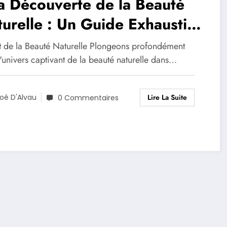
a Découverte de la Beauté
urelle : Un Guide Exhaustif
 Soins Capillaires et des
at de la Beauté Naturelle Plongeons profondément
métiques Bienfaisantes
'univers captivant de la beauté naturelle dans…
Lire La Suite
oé D'Alvau
0 Commentaires