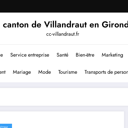
 canton de Villandraut en Giron
cc-villandraut.fr
me
Service entreprise
Santé
Bien-ëtre
Marketing
nt
Mariage
Mode
Tourisme
Transports de perso
-ËTRE