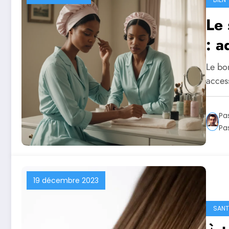
Le 
: a
Le bon
access
Pa
Pa
19 décembre 2023
SANT