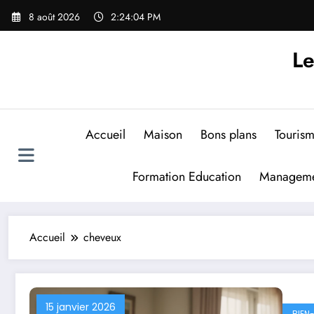
Aller
8 août 2026
2:24:05 PM
au
contenu
Le
Accueil
Maison
Bons plans
Touris
Formation Education
Manageme
Accueil
cheveux
15 janvier 2026
BIEN