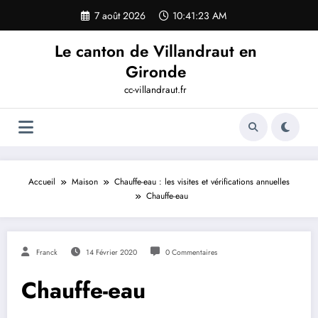
Aller
7 août 2026
10:41:24 AM
au
contenu
Le canton de Villandraut en
Gironde
cc-villandraut.fr
Accueil
Maison
Chauffe-eau : les visites et vérifications annuelles
Chauffe-eau
Franck
14 Février 2020
0 Commentaires
Chauffe-eau