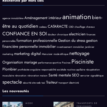
Recherche par mots clés
animation
bien-
Aménagement intérieur
agence immobilière
être au quotidien
CATARACTE
cadeau
CBD
chauffage
cheveux
CONFIANCE EN SOI
electricien
douleur chronique
finances
formation professionnelle
Gestion du stress
gestion
personnelles
financière personnelle
immobilier
investissement immobilier
Jardinier
nettoyage
marketing digital
marketing
Menuisier
mode éthique
Pisciniste
Organisation mariage
performance sportive
Piscines
Plombier
prothésiste ongulaire
responsabilité sociétale
routine capillaire
récupération
Santé mentale
SEO
musculaire
rénovation
rénovation maison
serrurier
signalétique
spectacle
Traiteur
sécurité site web
taxi
transport
électricté
Les nouveautés
MODE
TRANSPORTS DE
PERSONNES