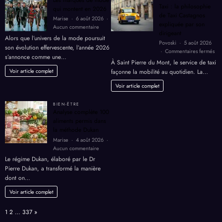
Les marques de mode
Taxi : la philosophie
qui montent en 2026
de Taxi Castagnos
Marise
6 août 2026
expliquée par son
sur
Aucun commentaire
dirigeant
Les
Alors que l’univers de la mode poursuit
Povoski
5 août 2026
marques
son évolution effervescente, l’année 2026
sur
Commentaires fermés
de
s’annonce comme une…
Tax
mode
À Saint Pierre du Mont, le service de taxi
:
qui
Voir article complet
façonne la mobilité au quotidien. La…
la
montent
phi
Voir article complet
en
de
2026
Tax
BIEN-ËTRE
Cas
Analyse complète 100
exp
aliments permis dans
par
la méthode Dukan
son
Marise
4 août 2026
dir
sur
Aucun commentaire
Analyse
Le régime Dukan, élaboré par le Dr
complète
Pierre Dukan, a transformé la manière
100
dont on…
aliments
permis
Voir article complet
dans
la
Page:
Next
1
2
…
337
»
méthode