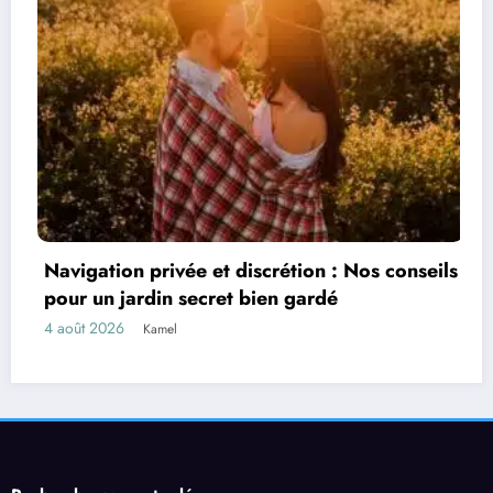
Navigation privée et discrétion : Nos conseils
L
pour un jardin secret bien gardé
é
4 août 2026
3
Kamel