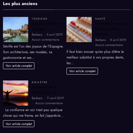
Dukan
Les plus anciens
TOURISME
SANTÉ
Séjours à Séville en
Comment trouver une
Espagne.
bonne prothèse
dentaire.
Barbara
5 avril 2019
sur
Aucun commentaire
Barbara
8 avril 2019
Séjours
sur
Aucun commentaire
Séville est l’un des joyaux de l’Espagne.
à
Comme
Il faut bien avouer qu’en plus d’être le
Son architecture, ses musées, sa
Séville
trouver
meilleur substitut à vos propres dents,
gastronomie et ses…
en
une
les…
Espagne.
bonne
Voir article complet
prothè
Voir article complet
dentair
BIEN-ËTRE
Le pouvoir de la
confiance en soi
Barbara
11 avril 2019
sur
Aucun commentaire
Le
La confiance en soi n’est pas quelque
pouvoir
chose qui me freine, en fait j’apprécie…
de
la
Voir article complet
confiance