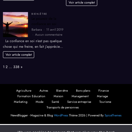
prothè
Voir article complet
dentair
BIEN-ËTRE
Le pouvoir de la
confiance en soi
Barbara
11 avril 2019
sur
Aucun commentaire
Le
La confiance en soi n’est pas quelque
pouvoir
chose qui me freine, en fait j’apprécie…
de
la
Voir article complet
confiance
en
Page:
Next
1
2
…
338
»
soi
Agriculture
Autres
Bien-ëtre
Bons plans
Finance
Formation Education
Maison
Management
Mariage
Marketing
Mode
Santé
Service entreprise
Tourisme
Transports de personnes
NewsBlogger - Magazine & Blog
WordPress
Thème 2026 | Powered By
SpiceThemes