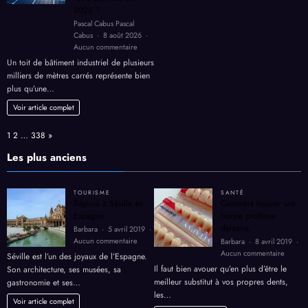
dormir
2026 ?
et
Pascal Cabus Pascal
retrouver
Cabus
8 août 2026
de
sur
Aucun commentaire
l’énergie
Toiture
Un toit de bâtiment industriel de plusieurs
solaire
milliers de mètres carrés représente bien
industrielle
plus qu’une…
:
comment
Voir article complet
rentabiliser
le
Page:
Next
1
2
…
338
»
toit
de
Les plus anciens
votre
bâtiment
en
TOURISME
SANTÉ
2026
Séjours à Séville en
Comment trouver une
?
Espagne.
bonne prothèse
dentaire.
Barbara
5 avril 2019
sur
Aucun commentaire
Barbara
8 avril 2019
Séjours
sur
Aucun commentaire
Séville est l’un des joyaux de l’Espagne.
à
Comme
Il faut bien avouer qu’en plus d’être le
Son architecture, ses musées, sa
Séville
trouver
meilleur substitut à vos propres dents,
gastronomie et ses…
en
une
les…
Espagne.
bonne
Voir article complet