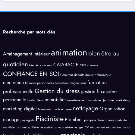
Recherche par mots clés
animation
bien-être au
Aménagement intérieur
quotidien
CATARACTE
bien être
cadeau
CBD
cheveux
CONFIANCE EN SOI
Couvreur de toits
douleur chronique
electricien
formation
finances personnelles
Formation magnétiseur
Gestion du stress
professionnelle
gestion financière
personnelle
immobilier
horticulteur
investissement immobilier
Jardinier
marketing
nettoyage
marketing digital
Organisation
Menuisier
mode éthique
Pisciniste
mariage
Plombier
paysagiste
pompe à chaleur
responsabilité
sociétale
routine capillaire
récupération musculaire
rédiger CV
rénovation
rénovation maison
spectacle