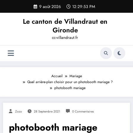
Aller
9 août 2026
12:29:54 PM
au
contenu
Le canton de Villandraut en
Gironde
cc-villandraut.fr
Accueil
Mariage
Quel arrière-plan choisir pour un photobooth mariage ?
photobooth mariage
Zozo
28 Septembre 2021
0 Commentaires
photobooth mariage