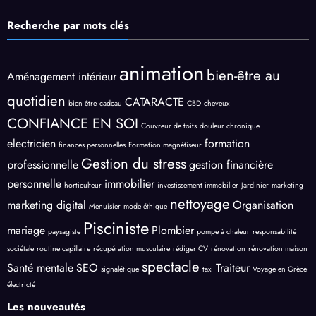
Recherche par mots clés
animation
bien-être au
Aménagement intérieur
quotidien
CATARACTE
bien être
cadeau
CBD
cheveux
CONFIANCE EN SOI
Couvreur de toits
douleur chronique
electricien
formation
finances personnelles
Formation magnétiseur
Gestion du stress
professionnelle
gestion financière
personnelle
immobilier
horticulteur
investissement immobilier
Jardinier
marketing
nettoyage
marketing digital
Organisation
Menuisier
mode éthique
Pisciniste
mariage
Plombier
paysagiste
pompe à chaleur
responsabilité
sociétale
routine capillaire
récupération musculaire
rédiger CV
rénovation
rénovation maison
spectacle
Santé mentale
SEO
Traiteur
signalétique
taxi
Voyage en Grèce
électricté
Les nouveautés