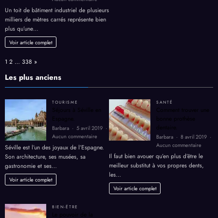
l’énergie
Toiture
Un toit de bâtiment industriel de plusieurs
solaire
milliers de mètres carrés représente bien
industrielle
plus qu’une…
:
comment
Voir article complet
rentabiliser
le
Page:
Next
1
2
…
338
»
toit
de
Les plus anciens
votre
bâtiment
en
TOURISME
SANTÉ
2026
Séjours à Séville en
Comment trouver une
?
Espagne.
bonne prothèse
dentaire.
Barbara
5 avril 2019
sur
Aucun commentaire
Barbara
8 avril 2019
Séjours
sur
Aucun commentaire
Séville est l’un des joyaux de l’Espagne.
à
Comme
Il faut bien avouer qu’en plus d’être le
Son architecture, ses musées, sa
Séville
trouver
meilleur substitut à vos propres dents,
gastronomie et ses…
en
une
les…
Espagne.
bonne
Voir article complet
prothè
Voir article complet
dentair
BIEN-ËTRE
Le pouvoir de la