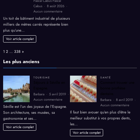
Pascal Cabus Pascal
retrouver
Cabus
8 août 2026
de
sur
Aucun commentaire
l’énergie
Toiture
Un toit de bâtiment industriel de plusieurs
solaire
milliers de mètres carrés représente bien
industrielle
plus qu’une…
:
comment
Voir article complet
rentabiliser
le
Page:
Next
1
2
…
338
»
toit
de
Les plus anciens
votre
bâtiment
en
TOURISME
SANTÉ
2026
Séjours à Séville en
Comment trouver une
?
Espagne.
bonne prothèse
dentaire.
Barbara
5 avril 2019
sur
Aucun commentaire
Barbara
8 avril 2019
Séjours
sur
Aucun commentaire
Séville est l’un des joyaux de l’Espagne.
à
Comme
Il faut bien avouer qu’en plus d’être le
Son architecture, ses musées, sa
Séville
trouver
meilleur substitut à vos propres dents,
gastronomie et ses…
en
une
les…
Espagne.
bonne
Voir article complet
prothè
Voir article complet
dentair