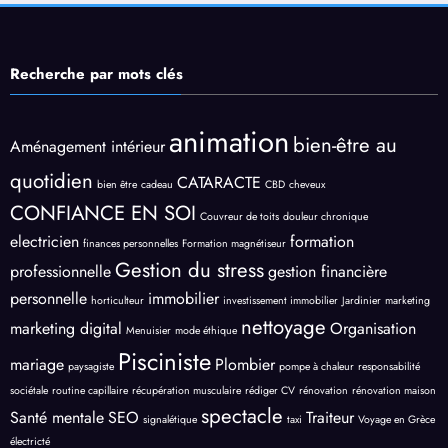
Recherche par mots clés
animation
bien-être au
Aménagement intérieur
quotidien
CATARACTE
bien être
cadeau
CBD
cheveux
CONFIANCE EN SOI
Couvreur de toits
douleur chronique
electricien
formation
finances personnelles
Formation magnétiseur
Gestion du stress
professionnelle
gestion financière
personnelle
immobilier
horticulteur
investissement immobilier
Jardinier
marketing
nettoyage
marketing digital
Organisation
Menuisier
mode éthique
Pisciniste
mariage
Plombier
paysagiste
pompe à chaleur
responsabilité
sociétale
routine capillaire
récupération musculaire
rédiger CV
rénovation
rénovation maison
spectacle
Santé mentale
SEO
Traiteur
signalétique
taxi
Voyage en Grèce
électricté