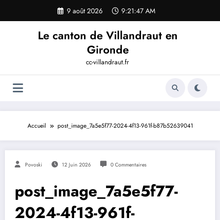
Aller
9 août 2026
9:21:47 AM
au
contenu
Le canton de Villandraut en
Gironde
cc-villandraut.fr
Accueil
post_image_7a5e5f77-2024-4f13-961f-b87b52639041
Povoski
12 Juin 2026
0 Commentaires
post_image_7a5e5f77-
2024-4f13-961f-