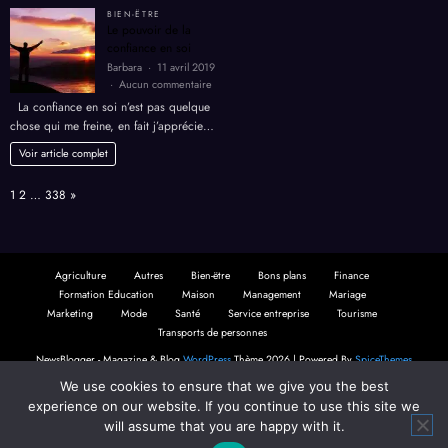
BIEN-ËTRE
Le pouvoir de la
confiance en soi
Barbara
11 avril 2019
sur
Aucun commentaire
Le
La confiance en soi n’est pas quelque
pouvoir
chose qui me freine, en fait j’apprécie…
de
la
Voir article complet
confiance
en
Page:
Next
1
2
…
338
»
soi
Agriculture
Autres
Bien-ëtre
Bons plans
Finance
Formation Education
Maison
Management
Mariage
Marketing
Mode
Santé
Service entreprise
Tourisme
Transports de personnes
NewsBlogger - Magazine & Blog
WordPress
Thème 2026 | Powered By
SpiceThemes
We use cookies to ensure that we give you the best
experience on our website. If you continue to use this site we
will assume that you are happy with it.