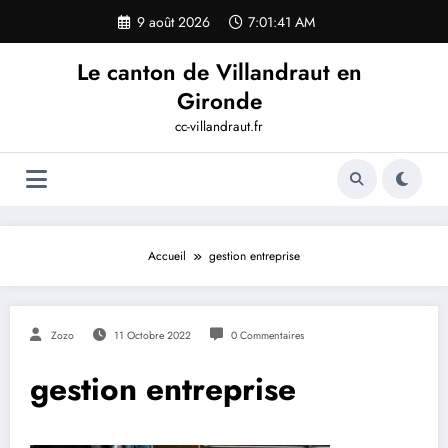
Aller
9 août 2026
7:01:41 AM
au
contenu
Le canton de Villandraut en
Gironde
cc-villandraut.fr
Accueil
gestion entreprise
Zozo
11 Octobre 2022
0 Commentaires
gestion entreprise