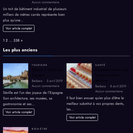
sur
Aucun commentaire
l’énergie
Toiture
Un toit de bâtiment industriel de plusieurs
solaire
milliers de mètres carrés représente bien
industrielle
plus qu’une…
:
comment
Voir article complet
rentabiliser
le
Page:
Next
1
2
…
338
»
toit
de
Les plus anciens
votre
bâtiment
en
TOURISME
SANTÉ
2026
Séjours à Séville en
Comment trouver une
?
Espagne.
bonne prothèse
dentaire.
Barbara
5 avril 2019
sur
Aucun commentaire
Barbara
8 avril 2019
Séjours
sur
Aucun commentaire
Séville est l’un des joyaux de l’Espagne.
à
Comme
Il faut bien avouer qu’en plus d’être le
Son architecture, ses musées, sa
Séville
trouver
meilleur substitut à vos propres dents,
gastronomie et ses…
en
une
les…
Espagne.
bonne
Voir article complet
prothè
Voir article complet
dentair
BIEN-ËTRE