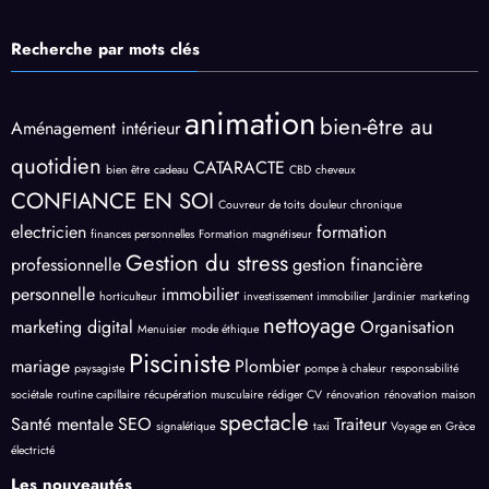
Recherche par mots clés
animation
bien-être au
Aménagement intérieur
quotidien
CATARACTE
bien être
cadeau
CBD
cheveux
CONFIANCE EN SOI
Couvreur de toits
douleur chronique
electricien
formation
finances personnelles
Formation magnétiseur
Gestion du stress
professionnelle
gestion financière
personnelle
immobilier
horticulteur
investissement immobilier
Jardinier
marketing
nettoyage
marketing digital
Organisation
Menuisier
mode éthique
Pisciniste
mariage
Plombier
paysagiste
pompe à chaleur
responsabilité
sociétale
routine capillaire
récupération musculaire
rédiger CV
rénovation
rénovation maison
spectacle
Santé mentale
SEO
Traiteur
signalétique
taxi
Voyage en Grèce
électricté
Les nouveautés