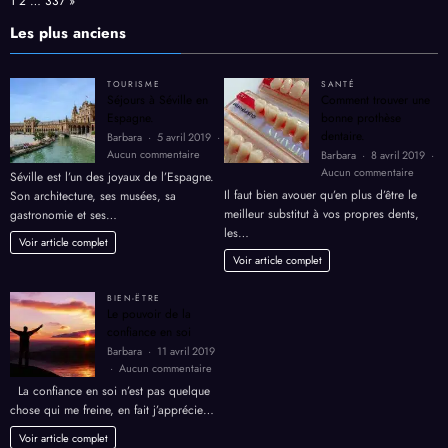
Page:
Next
1
2
…
337
»
méthode
Dukan
Les plus anciens
TOURISME
SANTÉ
Séjours à Séville en
Comment trouver une
Espagne.
bonne prothèse
dentaire.
Barbara
5 avril 2019
sur
Aucun commentaire
Barbara
8 avril 2019
Séjours
sur
Aucun commentaire
Séville est l’un des joyaux de l’Espagne.
à
Comme
Il faut bien avouer qu’en plus d’être le
Son architecture, ses musées, sa
Séville
trouver
meilleur substitut à vos propres dents,
gastronomie et ses…
en
une
les…
Espagne.
bonne
Voir article complet
prothè
Voir article complet
dentair
BIEN-ËTRE
Le pouvoir de la
confiance en soi
Barbara
11 avril 2019
sur
Aucun commentaire
Le
La confiance en soi n’est pas quelque
pouvoir
chose qui me freine, en fait j’apprécie…
de
la
Voir article complet