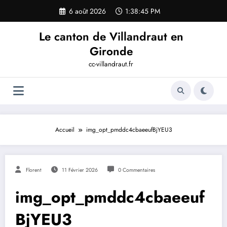
Aller
6 août 2026
1:38:46 PM
au
contenu
Le canton de Villandraut en
Gironde
cc-villandraut.fr
Accueil
img_opt_pmddc4cbaeeufBjYEU3
Florent
11 Février 2026
0 Commentaires
img_opt_pmddc4cbaeeuf
BjYEU3