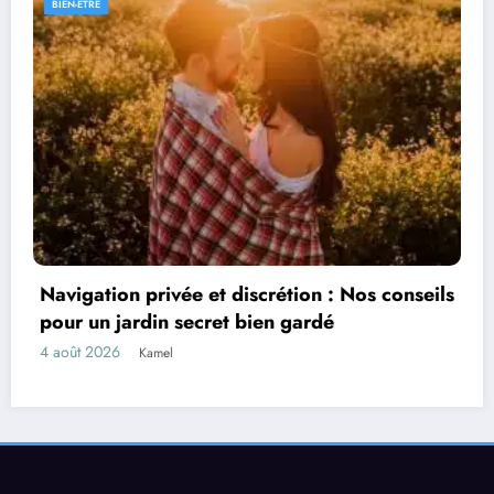
FINANCE
ivée et discrétion : Nos conseils
Le cycle compt
n secret bien gardé
étapes clés in
3 août 2026
el
Maris