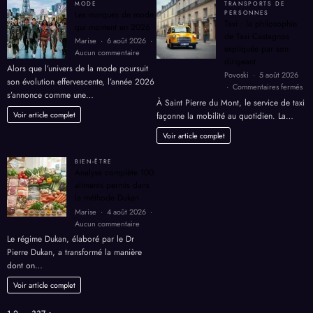
MODE
TRANSPORTS DE
Les marques de mode
PERSONNES
Taxi : la philosophie
qui montent en 2026
de Taxi Castagnos
Marise
6 août 2026
expliquée par son
sur
Aucun commentaire
dirigeant
Les
Alors que l’univers de la mode poursuit
Povoski
5 août 2026
marques
son évolution effervescente, l’année 2026
sur
Commentaires fermés
de
s’annonce comme une…
Tax
mode
À Saint Pierre du Mont, le service de taxi
:
qui
Voir article complet
façonne la mobilité au quotidien. La…
la
montent
phi
Voir article complet
en
de
2026
Tax
BIEN-ËTRE
Cas
Analyse complète 100
exp
aliments permis dans
par
la méthode Dukan
son
Marise
4 août 2026
dir
sur
Aucun commentaire
Analyse
Le régime Dukan, élaboré par le Dr
complète
Pierre Dukan, a transformé la manière
100
dont on…
aliments
permis
Voir article complet
dans
la