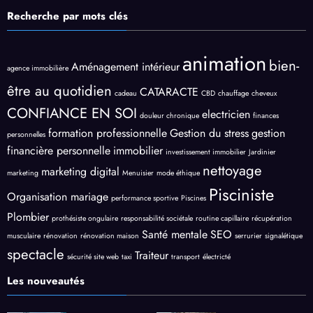
Recherche par mots clés
animation
bien-
Aménagement intérieur
agence immobilière
être au quotidien
CATARACTE
cadeau
CBD
chauffage
cheveux
CONFIANCE EN SOI
electricien
douleur chronique
finances
formation professionnelle
Gestion du stress
gestion
personnelles
financière personnelle
immobilier
investissement immobilier
Jardinier
nettoyage
marketing digital
marketing
Menuisier
mode éthique
Pisciniste
Organisation mariage
performance sportive
Piscines
Plombier
prothésiste ongulaire
responsabilité sociétale
routine capillaire
récupération
Santé mentale
SEO
musculaire
rénovation
rénovation maison
serrurier
signalétique
spectacle
Traiteur
sécurité site web
taxi
transport
électricté
Les nouveautés