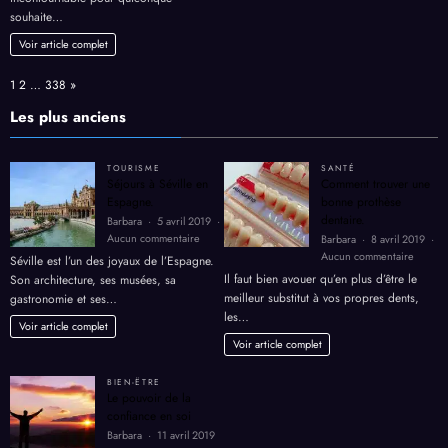
les
l’énergie
incontournable pour quiconque
couleurs
souhaite…
de
ses
Voir article complet
vêtements
Page:
Next
1
2
…
338
»
Les plus anciens
TOURISME
SANTÉ
Séjours à Séville en
Comment trouver une
Espagne.
bonne prothèse
dentaire.
Barbara
5 avril 2019
sur
Aucun commentaire
Barbara
8 avril 2019
Séjours
sur
Aucun commentaire
Séville est l’un des joyaux de l’Espagne.
à
Comme
Il faut bien avouer qu’en plus d’être le
Son architecture, ses musées, sa
Séville
trouver
meilleur substitut à vos propres dents,
gastronomie et ses…
en
une
les…
Espagne.
bonne
Voir article complet
prothè
Voir article complet
dentair
BIEN-ËTRE
Le pouvoir de la
confiance en soi