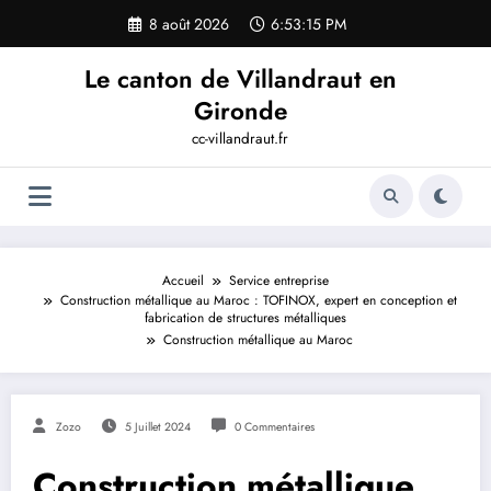
Aller
8 août 2026
6:53:15 PM
au
contenu
Le canton de Villandraut en
Gironde
cc-villandraut.fr
Accueil
Service entreprise
Construction métallique au Maroc : TOFINOX, expert en conception et
fabrication de structures métalliques
Construction métallique au Maroc
Zozo
5 Juillet 2024
0 Commentaires
Construction métallique