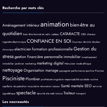
Recherche par mots clés
animation
bien-être au
Aménagement intérieur
quotidien
CATARACTE
bien être
bonnet en satin
cadeau
CBD
cheveux
CONFIANCE EN SOI
cigarette électronique
Couvreur de toits
douleur
Gestion du
electricien
formation professionnelle
chronique
stress
gestion financière personnelle
immobilier
investissement
marketing digital
immobilier
Jardinier
marketing
Menuisier
mode éthique
nettoyage
Organisation mariage
paysagiste
performance sportive
Piscines
Pisciniste
Plombier
prothésiste ongulaire
responsabilité sociétale
routine
Santé mentale
SEO
capillaire
récupération musculaire
rénovation maison
serrurier
spectacle
Traiteur
signalétique
sécurité site web
toiture
transport
Les nouveautés