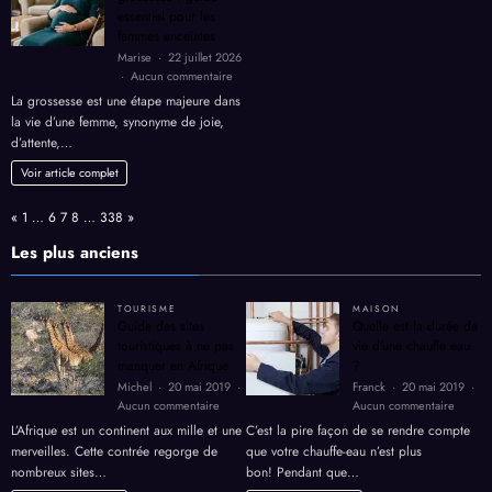
professionnelle
essentiel pour les
?
femmes enceintes
Marise
22 juillet 2026
sur
Aucun commentaire
Sclérose
La grossesse est une étape majeure dans
en
la vie d’une femme, synonyme de joie,
plaques
d’attente,…
et
grossesse
Voir article complet
:
guide
Page:
Previous
Next
«
1
…
6
7
8
…
338
»
essentiel
pour
Les plus anciens
les
femmes
enceintes
TOURISME
MAISON
Guide des sites
Quelle est la durée de
touristiques à ne pas
vie d’une chauffe eau
manquer en Afrique
?
Michel
20 mai 2019
Franck
20 mai 2019
sur
sur
Aucun commentaire
Aucun commentaire
Guide
Quelle
L’Afrique est un continent aux mille et une
C’est la pire façon de se rendre compte
des
est
merveilles. Cette contrée regorge de
que votre chauffe-eau n’est plus
sites
la
nombreux sites…
bon! Pendant que…
touristiques
durée