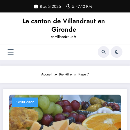
Aller
8 août 2026
5:47:11 PM
au
contenu
Le canton de Villandraut en
Gironde
cc-villandraut.fr
Accueil
Bien-ëtre
Page 7
5 avril 2022