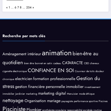
Page:
Previous
Next
«
1
…
6
7
8
…
254
»
Recherche par mots clés
animation
bien-être au
Aménagement intérieur
quotidien
CATARACTE
bien être
bonnet en satin
cadeau
CBD
cheveux
CONFIANCE EN SOI
cigarette électronique
Couvreur de toits
douleur
Gestion du
electricien
formation professionnelle
chronique
stress
gestion financière personnelle
immobilier
investissement
marketing digital
immobilier
Jardinier
marketing
Menuisier
mode éthique
nettoyage
Organisation mariage
paysagiste
performance sportive
Piscines
Pisciniste
Plombier
prothésiste ongulaire
responsabilité sociétale
routine