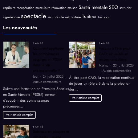
Santé mentale
SEO
capillaire
récupération musculaire
rénovation maison
serrurier
spectacle
Traiteur
signalétique
sécurité site web
toiture
transport
Les nouveautés
SANTÉ
SANTÉ
Comment appliquer
Vaccins à l’ère post-
les compétences
CAO: actualités et
acquises en PSSM
recommandations
dans la vie
Marise
23 juillet 2026
professionnelle ?
sur
Aucun commentaire
Vacc
Joel
24 juillet 2026
À l’ère post-CAO, la vaccination continue
à
sur
Aucun commentaire
de jouer un rôle clé dans la protection
l’ère
Comment
Suivre une formation en Premiers Secours
des…
post-
appliquer
en Santé Mentale (PSSM) permet
CAO
les
Voir article complet
d’acquérir des connaissances
actua
compétences
précieuses…
et
acquises
reco
en
Voir article complet
PSSM
dans
SANTÉ
la
Sclérose en plaques et
vie
grossesse : guide