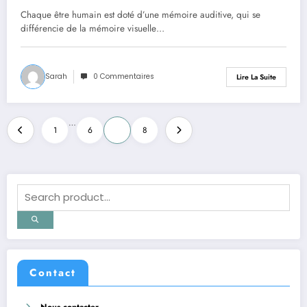
oreille musicale
Chaque être humain est doté d’une mémoire auditive, qui se
différencie de la mémoire visuelle…
Sarah
0 Commentaires
Lire La Suite
Pagination
…
1
6
7
8
des
publications
Contact
Nous contacter