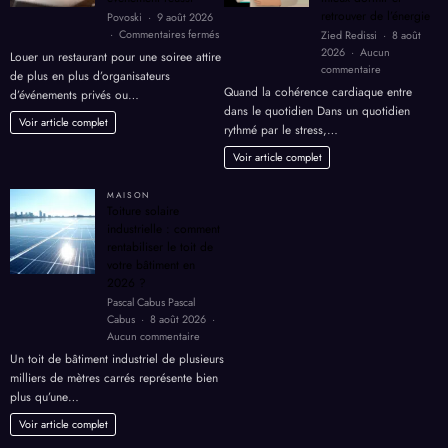
comment organiser un
aide à récupérer,
événement réussi
mieux dormir et
retrouver de l’énergie
Povoski
9 août 2026
sur
Commentaires fermés
Zied Redissi
8 août
Louer
2026
Aucun
Louer un restaurant pour une soiree attire
un
sur
commentaire
de plus en plus d’organisateurs
restaurant
Cohérence
Quand la cohérence cardiaque entre
d’événements privés ou…
pour
cardiaque
dans le quotidien Dans un quotidien
une
:
Voir article complet
rythmé par le stress,…
soiree
le
:
geste
Voir article complet
comment
simple
organiser
qui
MAISON
un
aide
Toiture solaire
événement
à
industrielle : comment
réussi
récupérer,
rentabiliser le toit de
mieux
votre bâtiment en
dormir
2026 ?
et
Pascal Cabus Pascal
retrouver
Cabus
8 août 2026
de
sur
Aucun commentaire
l’énergie
Toiture
Un toit de bâtiment industriel de plusieurs
solaire
milliers de mètres carrés représente bien
industrielle
plus qu’une…
: