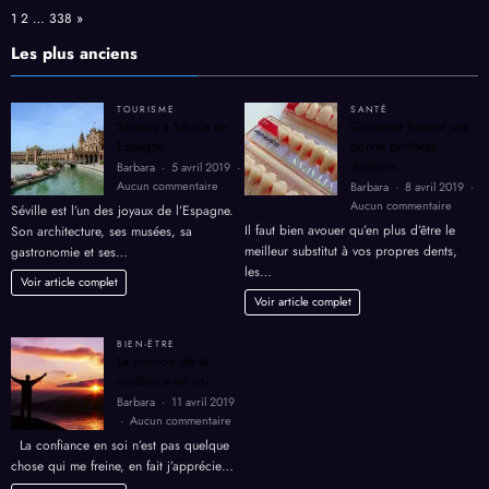
comment
Voir article complet
rentabiliser
le
Page:
Next
1
2
…
338
»
toit
de
Les plus anciens
votre
bâtiment
en
TOURISME
SANTÉ
2026
Séjours à Séville en
Comment trouver une
?
Espagne.
bonne prothèse
dentaire.
Barbara
5 avril 2019
sur
Aucun commentaire
Barbara
8 avril 2019
Séjours
sur
Aucun commentaire
Séville est l’un des joyaux de l’Espagne.
à
Comme
Il faut bien avouer qu’en plus d’être le
Son architecture, ses musées, sa
Séville
trouver
meilleur substitut à vos propres dents,
gastronomie et ses…
en
une
les…
Espagne.
bonne
Voir article complet
prothè
Voir article complet
dentair
BIEN-ËTRE
Le pouvoir de la
confiance en soi
Barbara
11 avril 2019
sur
Aucun commentaire
Le
La confiance en soi n’est pas quelque