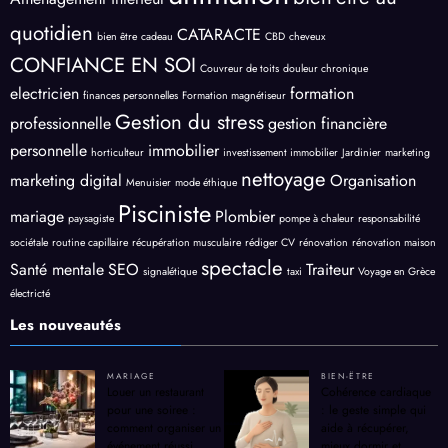
animation
bien-être au
Aménagement intérieur
quotidien
CATARACTE
bien être
cadeau
CBD
cheveux
CONFIANCE EN SOI
Couvreur de toits
douleur chronique
electricien
formation
finances personnelles
Formation magnétiseur
Gestion du stress
professionnelle
gestion financière
personnelle
immobilier
horticulteur
investissement immobilier
Jardinier
marketing
nettoyage
marketing digital
Organisation
Menuisier
mode éthique
Pisciniste
mariage
Plombier
paysagiste
pompe à chaleur
responsabilité
sociétale
routine capillaire
récupération musculaire
rédiger CV
rénovation
rénovation maison
spectacle
Santé mentale
SEO
Traiteur
signalétique
taxi
Voyage en Grèce
électricté
Les nouveautés
MARIAGE
BIEN-ËTRE
Louer un restaurant
Cohérence cardiaque
pour une soiree :
: le geste simple qui