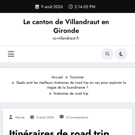
Aller
9 août 2026
2:14:06 PM
au
contenu
Le canton de Villandraut en
Gironde
cc-villandraut.fr
Accueil
Tourisme
Quels sont les meilleurs itinéraires de road trip en van pour explorer la
magie de la Scandinavie ?
Itinéraires de road trip
Marise
5 Août 2024
0 Commentaires
Itinéraires de road trip