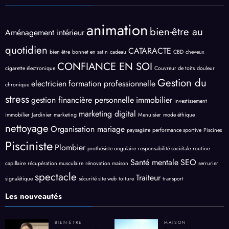
animation
bien-être au
Aménagement intérieur
quotidien
CATARACTE
bien être
bonnet en satin
cadeau
CBD
cheveux
CONFIANCE EN SOI
cigarette électronique
Couvreur de toits
douleur
Gestion du
electricien
formation professionnelle
chronique
stress
gestion financière personnelle
immobilier
investissement
marketing digital
immobilier
Jardinier
marketing
Menuisier
mode éthique
nettoyage
Organisation mariage
paysagiste
performance sportive
Piscines
Pisciniste
Plombier
prothésiste ongulaire
responsabilité sociétale
routine
Santé mentale
SEO
capillaire
récupération musculaire
rénovation maison
serrurier
spectacle
Traiteur
signalétique
sécurité site web
toiture
transport
Les nouveautés
BIEN-ËTRE
MAISON