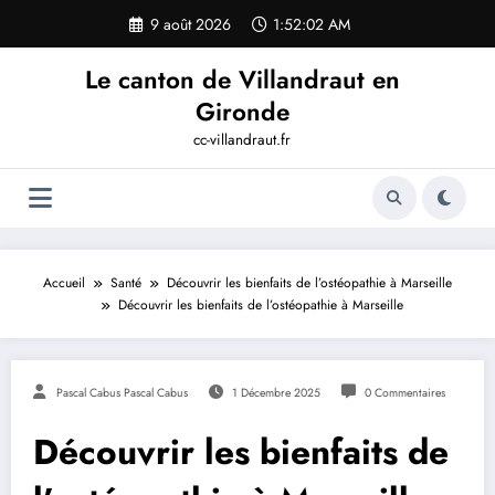
Aller
9 août 2026
1:52:02 AM
au
contenu
Le canton de Villandraut en
Gironde
cc-villandraut.fr
Accueil
Santé
Découvrir les bienfaits de l’ostéopathie à Marseille
Découvrir les bienfaits de l’ostéopathie à Marseille
Pascal Cabus Pascal Cabus
1 Décembre 2025
0 Commentaires
Découvrir les bienfaits de