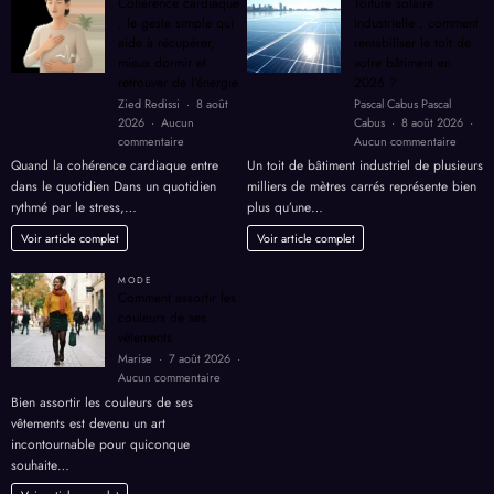
Cohérence cardiaque
Toiture solaire
: le geste simple qui
industrielle : comment
aide à récupérer,
rentabiliser le toit de
mieux dormir et
votre bâtiment en
retrouver de l’énergie
2026 ?
Zied Redissi
8 août
Pascal Cabus Pascal
2026
Aucun
Cabus
8 août 2026
sur
sur
commentaire
Aucun commentaire
Cohérence
Toiture
Quand la cohérence cardiaque entre
Un toit de bâtiment industriel de plusieurs
cardiaque
solaire
dans le quotidien Dans un quotidien
milliers de mètres carrés représente bien
:
industri
rythmé par le stress,…
plus qu’une…
le
:
geste
comme
Voir article complet
Voir article complet
simple
rentabil
qui
le
MODE
aide
toit
Comment assortir les
à
de
couleurs de ses
récupérer,
votre
vêtements
mieux
bâtimen
Marise
7 août 2026
dormir
en
sur
Aucun commentaire
et
2026
Comment
Bien assortir les couleurs de ses
retrouver
?
assortir
de
vêtements est devenu un art
les
l’énergie
incontournable pour quiconque
couleurs
souhaite…
de
ses