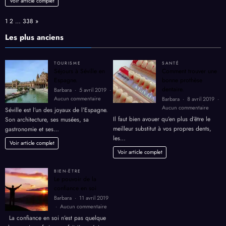
Voir article complet
vêtements
Page:
Next
1
2
…
338
»
Les plus anciens
TOURISME
SANTÉ
Séjours à Séville en
Comment trouver une
Espagne.
bonne prothèse
dentaire.
Barbara
5 avril 2019
sur
Aucun commentaire
Barbara
8 avril 2019
Séjours
sur
Aucun commentaire
Séville est l’un des joyaux de l’Espagne.
à
Comme
Il faut bien avouer qu’en plus d’être le
Son architecture, ses musées, sa
Séville
trouver
meilleur substitut à vos propres dents,
gastronomie et ses…
en
une
les…
Espagne.
bonne
Voir article complet
prothè
Voir article complet
dentair
BIEN-ËTRE
Le pouvoir de la
confiance en soi
Barbara
11 avril 2019
sur
Aucun commentaire
Le
La confiance en soi n’est pas quelque
pouvoir