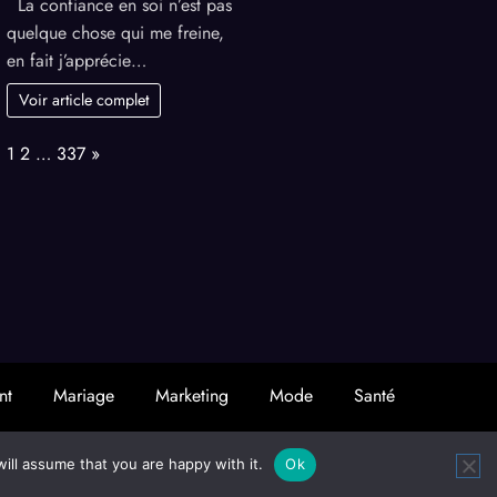
La confiance en soi n’est pas
pouvoir
quelque chose qui me freine,
de
en fait j’apprécie…
la
confiance
Voir article complet
en
soi
Page:
Next
1
2
…
337
»
nt
Mariage
Marketing
Mode
Santé
hemes
ill assume that you are happy with it.
Ok