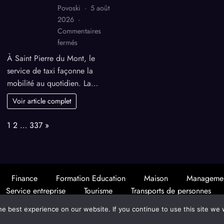
Povoski
5 août
2026
Commentaires
sur
fermés
Taxi
À Saint Pierre du Mont, le
:
service de taxi façonne la
la
mobilité au quotidien. La…
philosophie
de
Voir article complet
Taxi
Castagnos
Page:
Next
1
2
…
337
»
expliquée
par
son
dirigeant
Finance
Formation Education
Maison
Manageme
Service entreprise
Tourisme
Transports de personnes
Blogger - Magazine & Blog
WordPress
Thème 2026 | Powered By
SpiceT
e best experience on our website. If you continue to use this site we w