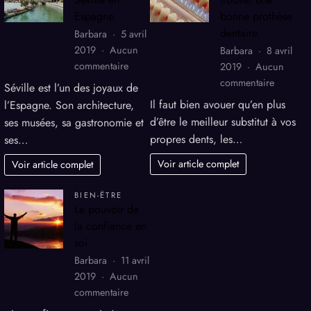
Espagne.
bonne prothèse
dentaire.
Barbara
5 avril
2019
Aucun
Barbara
8 avril
sur
commentaire
2019
Aucun
Séjours
sur
commentaire
Séville est l’un des joyaux de
à
Commen
Il faut bien avouer qu’en plus
l’Espagne. Son architecture,
Séville
s
trouver
d’être le meilleur substitut à vos
ses musées, sa gastronomie et
en
une
propres dents, les…
ses…
Espagne.
bonne
prothèse
Voir article complet
Voir article complet
t
dentaire.
BIEN-ËTRE
Le pouvoir de
la confiance en
soi
Barbara
11 avril
2019
Aucun
sur
commentaire
Le