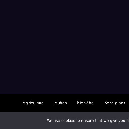
Agriculture
Autres
Bien-ëtre
Bons plans
News
We use cookies to ensure that we give you th