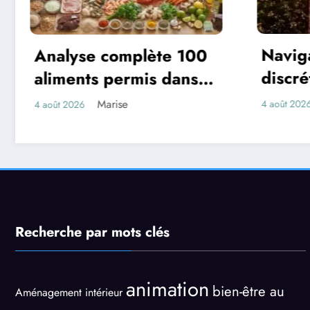
Navigation privée et
ète 100
discrétion : Nos
 dans la
conseils pour un jardin
n
Kamel
4 août 2026
secret bien gardé
Recherche par mots clés
animation
bien-être au
Aménagement intérieur