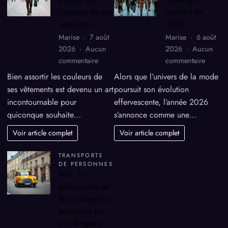
couleurs de ses
montent en
vêtements
2026
Marise
7 août
Marise
6 août
2026
Aucun
2026
Aucun
sur
sur
commentaire
commentaire
Comment
Les
Bien assortir les couleurs de
Alors que l’univers de la mode
assortir
marque
ses vêtements est devenu un art
poursuit son évolution
les
de
incontournable pour
effervescente, l’année 2026
couleurs
mode
quiconque souhaite…
s’annonce comme une…
de
qui
ses
monten
Voir article complet
Voir article complet
vêtements
en
2026
TRANSPORTS
DE PERSONNES
Taxi : la
philosophie de
Taxi Castagnos
expliquée par
son dirigeant