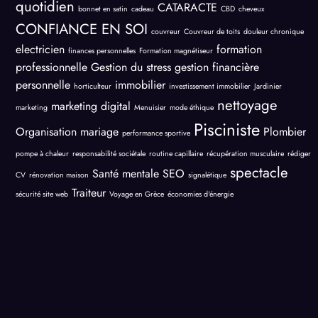
quotidien
CATARACTE
bonnet en satin
cadeau
CBD
cheveux
CONFIANCE EN SOI
couvreur
Couvreur de toits
douleur chronique
electricien
formation
finances personnelles
Formation magnétiseur
professionnelle
Gestion du stress
gestion financière
personnelle
immobilier
horticulteur
investissement immobilier
Jardinier
nettoyage
marketing digital
marketing
Menuisier
mode éthique
Pisciniste
Organisation mariage
Plombier
performance sportive
pompe à chaleur
responsabilité sociétale
routine capillaire
récupération musculaire
rédiger
spectacle
Santé mentale
SEO
CV
rénovation maison
signalétique
Traiteur
sécurité site web
Voyage en Grèce
économies d'énergie