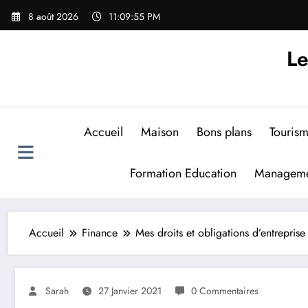
Aller
8 août 2026
11:09:56 PM
au
contenu
Le
Accueil
Maison
Bons plans
Touris
Formation Education
Manageme
Accueil
Finance
Mes droits et obligations d’entreprise
Sarah
27 Janvier 2021
0 Commentaires