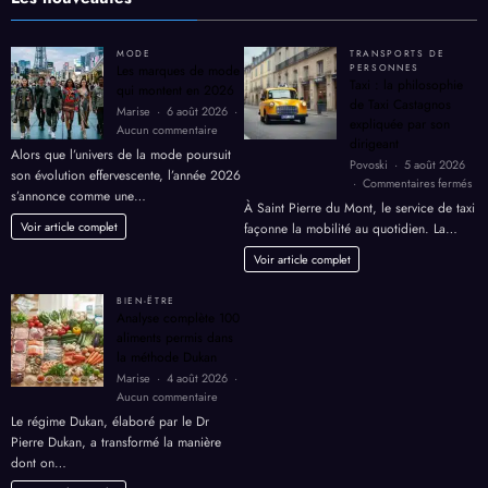
MODE
TRANSPORTS DE
Les marques de mode
PERSONNES
Taxi : la philosophie
qui montent en 2026
de Taxi Castagnos
Marise
6 août 2026
expliquée par son
sur
Aucun commentaire
dirigeant
Les
Alors que l’univers de la mode poursuit
Povoski
5 août 2026
marques
son évolution effervescente, l’année 2026
sur
Commentaires fermés
de
s’annonce comme une…
Tax
mode
À Saint Pierre du Mont, le service de taxi
:
qui
Voir article complet
façonne la mobilité au quotidien. La…
la
montent
phi
Voir article complet
en
de
2026
Tax
BIEN-ËTRE
Cas
Analyse complète 100
exp
aliments permis dans
par
la méthode Dukan
son
Marise
4 août 2026
dir
sur
Aucun commentaire
Analyse
Le régime Dukan, élaboré par le Dr
complète
Pierre Dukan, a transformé la manière
100
dont on…
aliments