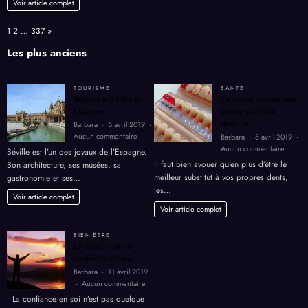
permis
Voir article complet
dans
la
Page:
Next
1
2
…
337
»
méthode
Dukan
Les plus anciens
TOURISME
SANTÉ
Séjours à Séville en
Comment trouver une
Espagne.
bonne prothèse
dentaire.
Barbara
5 avril 2019
sur
Aucun commentaire
Barbara
8 avril 2019
Séjours
sur
Aucun commentaire
Séville est l’un des joyaux de l’Espagne.
à
Comme
Il faut bien avouer qu’en plus d’être le
Son architecture, ses musées, sa
Séville
trouver
meilleur substitut à vos propres dents,
gastronomie et ses…
en
une
les…
Espagne.
bonne
Voir article complet
prothè
Voir article complet
dentair
BIEN-ËTRE
Le pouvoir de la
confiance en soi
Barbara
11 avril 2019
sur
Aucun commentaire
Le
La confiance en soi n’est pas quelque
pouvoir