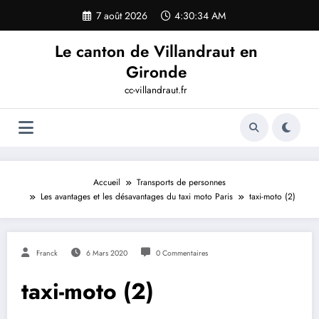
Aller
7 août 2026
4:30:34 AM
au
contenu
Le canton de Villandraut en
Gironde
cc-villandraut.fr
Accueil
Transports de personnes
Les avantages et les désavantages du taxi moto Paris
taxi-moto (2)
Franck
6 Mars 2020
0 Commentaires
taxi-moto (2)