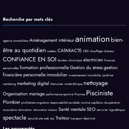
Recherche par mots clés
animation
bien-
Aménagement intérieur
agence immobilière
être au quotidien
CATARACTE
cadeau
CBD
chauffage
cheveux
CONFIANCE EN SOI
electricien
douleur chronique
finances
formation professionnelle
Gestion du stress
gestion
personnelles
financière personnelle
immobilier
investissement immobilier
Jardinier
nettoyage
marketing digital
marketing
Menuisier
mode éthique
Pisciniste
Organisation mariage
performance sportive
Piscines
Plombier
prothésiste ongulaire
responsabilité sociétale
routine capillaire
récupération
Santé mentale
SEO
musculaire
rénovation
rénovation maison
serrurier
signalétique
spectacle
Traiteur
sécurité site web
taxi
transport
électricté
Les nouveautés