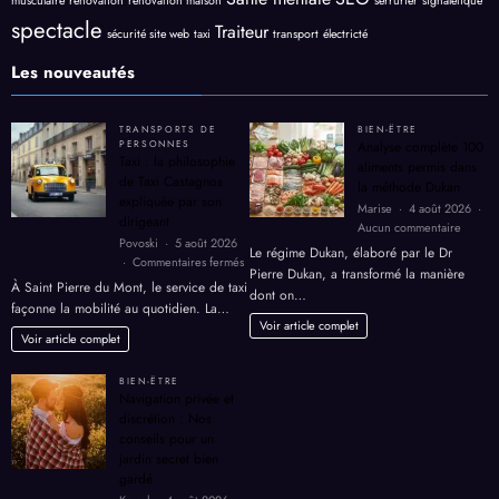
musculaire
rénovation
rénovation maison
serrurier
signalétique
spectacle
Traiteur
sécurité site web
taxi
transport
électricté
Les nouveautés
TRANSPORTS DE
BIEN-ËTRE
PERSONNES
Analyse complète 100
Taxi : la philosophie
aliments permis dans
de Taxi Castagnos
la méthode Dukan
expliquée par son
Marise
4 août 2026
dirigeant
sur
Aucun commentaire
Povoski
5 août 2026
Analyse
Le régime Dukan, élaboré par le Dr
sur
Commentaires fermés
complè
Pierre Dukan, a transformé la manière
Taxi
100
À Saint Pierre du Mont, le service de taxi
dont on…
:
aliment
façonne la mobilité au quotidien. La…
la
permis
Voir article complet
philosophie
Voir article complet
dans
de
la
Taxi
métho
BIEN-ËTRE
Castagnos
Dukan
Navigation privée et
expliquée
discrétion : Nos
par
conseils pour un
son
jardin secret bien
dirigeant
gardé