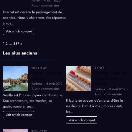
Kamel
4 août 2026
sur
Aucun commentaire
Navigation
Internet est devenu le prolongement de
privée
nos vies. Nous y cherchons des réponses
et
à nos…
discrétion
:
Voir article complet
Nos
conseils
Page:
Next
1
2
…
337
»
pour
un
Les plus anciens
jardin
secret
bien
TOURISME
SANTÉ
gardé
Séjours à Séville en
Comment trouver une
Espagne.
bonne prothèse
dentaire.
Barbara
5 avril 2019
sur
Aucun commentaire
Barbara
8 avril 2019
Séjours
sur
Aucun commentaire
Séville est l’un des joyaux de l’Espagne.
à
Comme
Il faut bien avouer qu’en plus d’être le
Son architecture, ses musées, sa
Séville
trouver
meilleur substitut à vos propres dents,
gastronomie et ses…
en
une
les…
Espagne.
bonne
Voir article complet
prothè
Voir article complet
dentair
BIEN-ËTRE