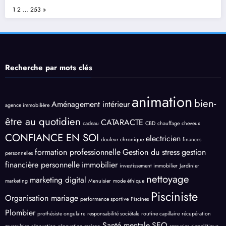
Page:
Next
1
2
…
253
»
Recherche par mots clés
animation
bien-
Aménagement intérieur
agence immobilière
être au quotidien
CATARACTE
cadeau
CBD
chauffage
cheveux
CONFIANCE EN SOI
electricien
douleur chronique
finances
formation professionnelle
Gestion du stress
gestion
personnelles
financière personnelle
immobilier
investissement immobilier
Jardinier
nettoyage
marketing digital
marketing
Menuisier
mode éthique
Pisciniste
Organisation mariage
performance sportive
Piscines
Plombier
prothésiste ongulaire
responsabilité sociétale
routine capillaire
récupération
Santé mentale
SEO