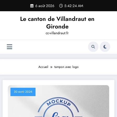
Aller
6 août 2026
5:42:25 AM
au
contenu
Le canton de Villandraut en
Gironde
cc-villandraut.fr
Accueil
tampon avec logo
30 avril 2024