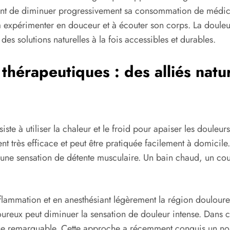
ttant de diminuer progressivement sa consommation de médic
expérimenter en douceur et à écouter son corps. La douleur 
es solutions naturelles à la fois accessibles et durables.
érapeutiques : des alliés nature
ste à utiliser la chaleur et le froid pour apaiser les douleu
 très efficace et peut être pratiquée facilement à domicile. 
 une sensation de détente musculaire. Un bain chaud, un cous
l’inflammation et en anesthésiant légèrement la région doulou
oureux peut diminuer la sensation de douleur intense. Dans c
ique remarquable. Cette approche a récemment conquis un no