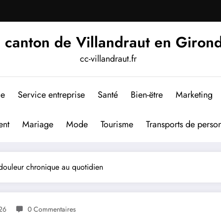
 canton de Villandraut en Giron
cc-villandraut.fr
me
Service entreprise
Santé
Bien-ëtre
Marketing
nt
Mariage
Mode
Tourisme
Transports de perso
a douleur chronique au quotidien
026
0 Commentaires