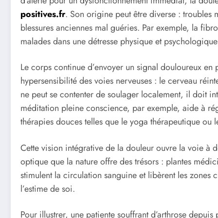
d’alerte pour un dysfonctionnement immédiat, la doule
positives.fr
. Son origine peut être diverse : troubl
blessures anciennes mal guéries. Par exemple, la fibro
malades dans une détresse physique et psychologique
Le corps continue d’envoyer un signal douloureux en p
hypersensibilité des voies nerveuses : le cerveau réi
ne peut se contenter de soulager localement, il doit i
méditation pleine conscience, par exemple, aide à régu
thérapies douces telles que le yoga thérapeutique ou le t
Cette vision intégrative de la douleur ouvre la voie à
optique que la nature offre des trésors : plantes méd
stimulent la circulation sanguine et libèrent les zones
l’estime de soi.
Pour illustrer, une patiente souffrant d’arthrose depu