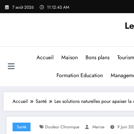
Aller
7 août 2026
11:12:44 AM
au
contenu
Le
Accueil
Maison
Bons plans
Touris
Formation Education
Manageme
Accueil
Santé
Les solutions naturelles pour apaiser l
Santé
Douleur Chronique
Marise
9 Juin 2