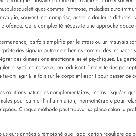
ur chronique s’installe comme une réalité sourde et souvent
es musculosquelettiques comme l’arthrose, maladies auto-im
myalgie, souvent mal comprise, associe douleurs diffuses, fa
 profonde. Cette complexité nécessite une approche douce e
ermanence, parfois amplifié par le stress ou un mauvais som
nterprète des signaux autrement bénins comme des menaces sé
ntégrer des dimensions émotionnelles et psychiques. La gest
ler le système nerveux, en réduisant l’intensité des percep
ai-chi agit à la fois sur le corps et l’esprit pour casser ce c
 des solutions naturelles complémentaires, moins risquées que
icinales pour calmer l’inflammation, thermothérapie pour rel
 crispées. Chaque méthode peut trouver sa place selon le prof
is plusieurs années a témoigné que l’application régulière 