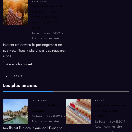
métho
BIEN-ËTRE
Castagnos
Dukan
Navigation privée et
expliquée
discrétion : Nos
par
conseils pour un
son
jardin secret bien
dirigeant
gardé
Kamel
4 août 2026
sur
Aucun commentaire
Navigation
Internet est devenu le prolongement de
privée
nos vies. Nous y cherchons des réponses
et
à nos…
discrétion
:
Voir article complet
Nos
conseils
Page:
Next
1
2
…
337
»
pour
un
Les plus anciens
jardin
secret
bien
TOURISME
SANTÉ
gardé
Séjours à Séville en
Comment trouver une
Espagne.
bonne prothèse
dentaire.
Barbara
5 avril 2019
sur
Aucun commentaire
Barbara
8 avril 2019
Séjours
sur
Aucun commentaire
Séville est l’un des joyaux de l’Espagne.
à
Comme