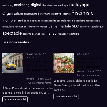
nettoyage
marketing digital
marketing
Menuisier
mode éthique
Pisciniste
Organisation mariage
performance sportive
Piscines
Plombier
prothésiste ongulaire
responsabilité sociétale
routine capillaire
récupération
Santé mentale
SEO
musculaire
rénovation
rénovation maison
serrurier
signalétique
spectacle
Traiteur
sécurité site web
taxi
transport
électricté
Les nouveautés
TRANSPORTS DE
BIEN-ËTRE
PERSONNES
Analyse complète 100
Taxi : la philosophie
aliments permis dans
de Taxi Castagnos
la méthode Dukan
expliquée par son
Marise
4 août 2026
dirigeant
sur
Aucun commentaire
Povoski
5 août 2026
Analyse
Le régime Dukan, élaboré par le Dr
sur
Commentaires fermés
complè
Pierre Dukan, a transformé la manière
Taxi
100
À Saint Pierre du Mont, le service de taxi
dont on…
:
aliment
façonne la mobilité au quotidien. La…
la
permis
Voir article complet
philosophie
Voir article complet
dans
de
la
Taxi