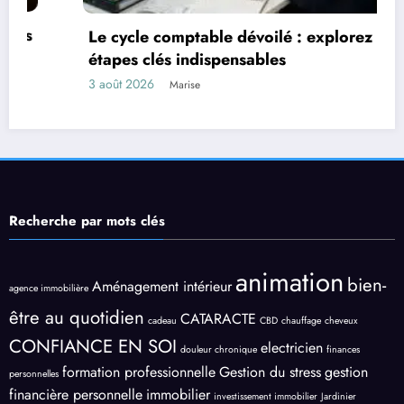
Le cycle comptable dévoilé : explorez les 9
étapes clés indispensables
3 août 2026
Marise
Recherche par mots clés
animation
bien-
Aménagement intérieur
agence immobilière
être au quotidien
CATARACTE
cadeau
CBD
chauffage
cheveux
CONFIANCE EN SOI
electricien
douleur chronique
finances
formation professionnelle
Gestion du stress
gestion
personnelles
financière personnelle
immobilier
investissement immobilier
Jardinier