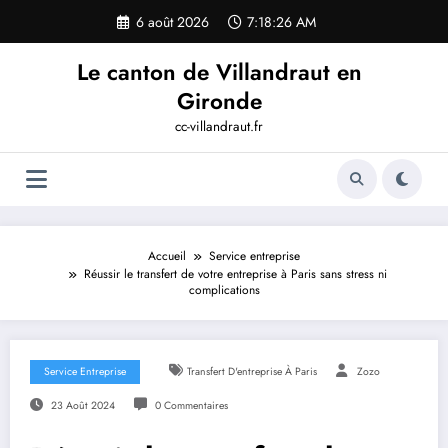
Aller
6 août 2026
7:18:26 AM
au
contenu
Le canton de Villandraut en
Gironde
cc-villandraut.fr
Accueil
Service entreprise
Réussir le transfert de votre entreprise à Paris sans stress ni
complications
Service Entreprise
Transfert D'entreprise À Paris
Zozo
23 Août 2024
0 Commentaires