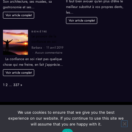
Il faut bien avouer qu’en plus d’être le
Son architecture, ses musées, sa
Séville
trouver
meilleur substitut à vos propres dents,
gastronomie et ses…
en
une
les…
Espagne.
bonne
Voir article complet
prothè
Voir article complet
dentair
BIEN-ËTRE
Le pouvoir de la
confiance en soi
Barbara
11 avril 2019
sur
Aucun commentaire
Le
La confiance en soi n’est pas quelque
pouvoir
chose qui me freine, en fait j’apprécie…
de
la
Voir article complet
confiance
en
Page:
Next
1
2
…
337
»
soi
Agriculture
Autres
Bien-ëtre
Bons plans
Finance
We use cookies to ensure that we give you the best
Formation Education
Maison
Management
Mariage
experience on our website. If you continue to use this site we
Marketing
Mode
Santé
Service entreprise
Tourisme
will assume that you are happy with it.
Transports de personnes