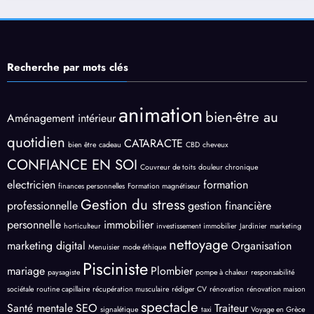
Recherche par mots clés
animation
bien-être au
Aménagement intérieur
quotidien
CATARACTE
bien être
cadeau
CBD
cheveux
CONFIANCE EN SOI
Couvreur de toits
douleur chronique
electricien
formation
finances personnelles
Formation magnétiseur
Gestion du stress
professionnelle
gestion financière
personnelle
immobilier
horticulteur
investissement immobilier
Jardinier
marketing
nettoyage
marketing digital
Organisation
Menuisier
mode éthique
Pisciniste
mariage
Plombier
paysagiste
pompe à chaleur
responsabilité
sociétale
routine capillaire
récupération musculaire
rédiger CV
rénovation
rénovation maison
spectacle
Santé mentale
SEO
Traiteur
signalétique
taxi
Voyage en Grèce