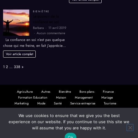
dentair
BIEN-ËTRE
Le pouvoir de la
confiance en soi
Barbara
11 avril 2019
sur
Aucun commentaire
Le
La confiance en soi n’est pas quelque
pouvoir
chose qui me freine, en fait j’apprécie…
de
la
Voir article complet
confiance
en
Page:
Next
1
2
…
338
»
soi
Agriculture
Autres
Bien-ëtre
Bons plans
Finance
Formation Education
Maison
Management
Mariage
Marketing
Mode
Santé
Service entreprise
Tourisme
Transports de personnes
We use cookies to ensure that we give you the best
NewsBlogger - Magazine & Blog
WordPress
Thème 2026 | Powered By
SpiceThemes
experience on our website. If you continue to use this site we
will assume that you are happy with it.
Ok