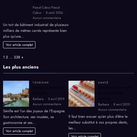
2026 ?
et
Pascal Cabus Pascal
retrouver
Cabus
8 août 2026
de
sur
Aucun commentaire
l’énergie
Toiture
Un toit de bâtiment industriel de plusieurs
solaire
milliers de mètres carrés représente bien
industrielle
plus qu’une…
:
comment
Voir article complet
rentabiliser
le
Page:
Next
1
2
…
338
»
toit
de
Les plus anciens
votre
bâtiment
en
TOURISME
SANTÉ
2026
Séjours à Séville en
Comment trouver une
?
Espagne.
bonne prothèse
dentaire.
Barbara
5 avril 2019
sur
Aucun commentaire
Barbara
8 avril 2019
Séjours
sur
Aucun commentaire
Séville est l’un des joyaux de l’Espagne.
à
Comme
Il faut bien avouer qu’en plus d’être le
Son architecture, ses musées, sa
Séville
trouver
meilleur substitut à vos propres dents,
gastronomie et ses…
en
une
les…
Espagne.
bonne
Voir article complet
prothè
Voir article complet