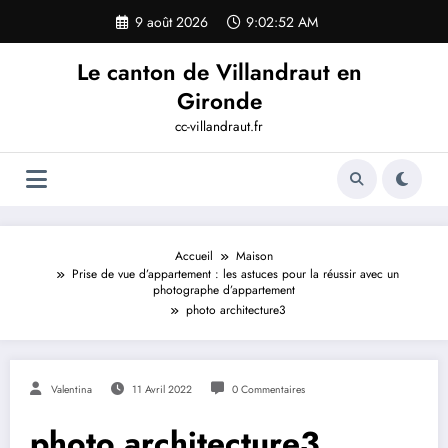
Aller
9 août 2026
9:02:52 AM
au
contenu
Le canton de Villandraut en
Gironde
cc-villandraut.fr
Accueil
Maison
Prise de vue d’appartement : les astuces pour la réussir avec un
photographe d’appartement
photo architecture3
Valentina
11 Avril 2022
0 Commentaires
photo architecture3