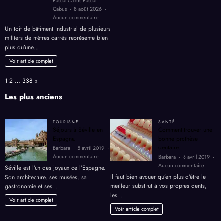
Cabus
8 août 2026
de
sur
Aucun commentaire
l’énergie
Toiture
Un toit de bâtiment industriel de plusieurs
solaire
milliers de mètres carrés représente bien
industrielle
plus qu’une…
:
comment
Voir article complet
rentabiliser
le
Page:
Next
1
2
…
338
»
toit
de
Les plus anciens
votre
bâtiment
en
TOURISME
SANTÉ
2026
Séjours à Séville en
Comment trouver une
?
Espagne.
bonne prothèse
dentaire.
Barbara
5 avril 2019
sur
Aucun commentaire
Barbara
8 avril 2019
Séjours
sur
Aucun commentaire
Séville est l’un des joyaux de l’Espagne.
à
Comme
Il faut bien avouer qu’en plus d’être le
Son architecture, ses musées, sa
Séville
trouver
meilleur substitut à vos propres dents,
gastronomie et ses…
en
une
les…
Espagne.
bonne
Voir article complet
prothè
Voir article complet
dentair
BIEN-ËTRE