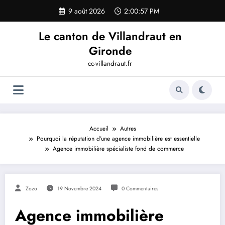
Aller
9 août 2026
2:00:58 PM
au
contenu
Le canton de Villandraut en
Gironde
cc-villandraut.fr
Accueil
Autres
Pourquoi la réputation d’une agence immobilière est essentielle
Agence immobilière spécialiste fond de commerce
Zozo
19 Novembre 2024
0 Commentaires
Agence immobilière