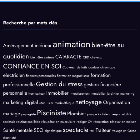
Recherche par mots clés
animation
bien-être au
Aménagement intérieur
quotidien
CATARACTE
bien être
cadeau
CBD
cheveux
CONFIANCE EN SOI
Couvreur de toits
douleur chronique
electricien
formation
finances personnelles
Formation magnétiseur
Gestion du stress
professionnelle
gestion financière
personnelle
immobilier
horticulteur
investissement immobilier
Jardinier
marketing
nettoyage
marketing digital
Organisation
Menuisier
mode éthique
Pisciniste
mariage
Plombier
paysagiste
pompe à chaleur
responsabilité
sociétale
routine capillaire
récupération musculaire
rédiger CV
rénovation
rénovation maison
spectacle
Santé mentale
SEO
Traiteur
signalétique
taxi
Voyage en Grèce
électricté