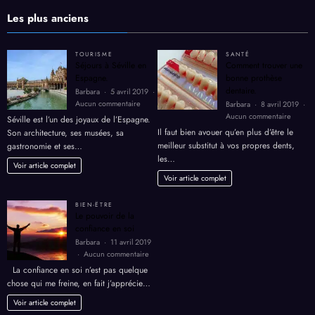
un
Les plus anciens
jardin
secret
bien
TOURISME
SANTÉ
gardé
Séjours à Séville en
Comment trouver une
Espagne.
bonne prothèse
dentaire.
Barbara
5 avril 2019
sur
Aucun commentaire
Barbara
8 avril 2019
Séjours
sur
Aucun commentaire
Séville est l’un des joyaux de l’Espagne.
à
Comme
Il faut bien avouer qu’en plus d’être le
Son architecture, ses musées, sa
Séville
trouver
meilleur substitut à vos propres dents,
gastronomie et ses…
en
une
les…
Espagne.
bonne
Voir article complet
prothè
Voir article complet
dentair
BIEN-ËTRE
Le pouvoir de la
confiance en soi
Barbara
11 avril 2019
sur
Aucun commentaire
Le
La confiance en soi n’est pas quelque
pouvoir
chose qui me freine, en fait j’apprécie…
de
la
Voir article complet
confiance