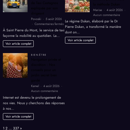
de Taxi Castagnos
la méthode Dukan
expliquée par son
Marise
4 août 2026
dirigeant
sur
Aucun commentaire
Povoski
5 août 2026
Analyse
Le régime Dukan, élaboré par le Dr
sur
Commentaires fermés
complè
Pierre Dukan, a transformé la manière
Taxi
100
À Saint Pierre du Mont, le service de taxi
dont on…
:
aliment
façonne la mobilité au quotidien. La…
la
permis
Voir article complet
philosophie
Voir article complet
dans
de
la
Taxi
métho
BIEN-ËTRE
Castagnos
Dukan
Navigation privée et
expliquée
discrétion : Nos
par
conseils pour un
son
jardin secret bien
dirigeant
gardé
Kamel
4 août 2026
sur
Aucun commentaire
Navigation
Internet est devenu le prolongement de
privée
nos vies. Nous y cherchons des réponses
et
à nos…
discrétion
:
Voir article complet
Nos
conseils
Page:
Next
1
2
…
337
»
pour