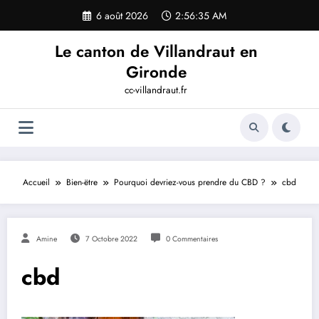
Aller
6 août 2026
2:56:35 AM
au
contenu
Le canton de Villandraut en
Gironde
cc-villandraut.fr
Accueil
Bien-ëtre
Pourquoi devriez-vous prendre du CBD ?
cbd
Amine
7 Octobre 2022
0 Commentaires
cbd