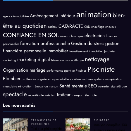
animation
bien-
Aménagement intérieur
agence immobilière
être au quotidien
CATARACTE
cadeau
CBD
chauffage
cheveux
CONFIANCE EN SOI
electricien
douleur chronique
finances
formation professionnelle
Gestion du stress
gestion
personnelles
financière personnelle
immobilier
investissement immobilier
Jardinier
nettoyage
marketing digital
marketing
Menuisier
mode éthique
Pisciniste
Organisation mariage
performance sportive
Piscines
Plombier
prothésiste ongulaire
responsabilité sociétale
routine capillaire
récupération
Santé mentale
SEO
musculaire
rénovation
rénovation maison
serrurier
signalétique
spectacle
Traiteur
sécurité site web
taxi
transport
électricté
Les nouveautés
TRANSPORTS DE
BIEN-ËTRE
PERSONNES
Analyse complète 100
Taxi : la philosophie
aliments permis dans