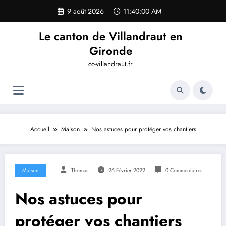
Aller
9 août 2026
11:40:00 AM
au
contenu
Le canton de Villandraut en
Gironde
cc-villandraut.fr
Accueil
Maison
Nos astuces pour protéger vos chantiers
Maison
Thomas
26 Février 2022
0 Commentaires
Nos astuces pour
protéger vos chantiers