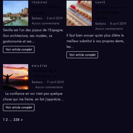
TOURISME
SANTÉ
2026
Séjours à Séville en
Comment trouver une
?
Espagne.
bonne prothèse
dentaire.
Barbara
5 avril 2019
sur
Aucun commentaire
Barbara
8 avril 2019
Séjours
sur
Aucun commentaire
Séville est l’un des joyaux de l’Espagne.
à
Comme
Il faut bien avouer qu’en plus d’être le
Son architecture, ses musées, sa
Séville
trouver
meilleur substitut à vos propres dents,
gastronomie et ses…
en
une
les…
Espagne.
bonne
Voir article complet
prothè
Voir article complet
dentair
BIEN-ËTRE
Le pouvoir de la
confiance en soi
Barbara
11 avril 2019
sur
Aucun commentaire
Le
La confiance en soi n’est pas quelque
pouvoir
chose qui me freine, en fait j’apprécie…
de
la
Voir article complet
confiance
en
Page:
Next
1
2
…
338
»
soi