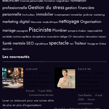
electricien
formation
finances personnelles
Formation magnétiseur
Gestion du stress
professionnelle
gestion financière
personnelle
immobilier
horticulteur
investissement immobilier
Jardinier
marketing
nettoyage
marketing digital
Organisation
Menuisier
mode éthique
Pisciniste
mariage
Plombier
paysagiste
pompe à chaleur
responsabilité
sociétale
routine capillaire
récupération musculaire
rédiger CV
rénovation
rénovation maison
spectacle
Santé mentale
SEO
Traiteur
signalétique
taxi
Voyage en Grèce
électricté
Les nouveautés
MARIAGE
BIEN-ËTRE
Louer un restaurant
Cohérence cardiaque
pour une soiree :
: le geste simple qui
comment organiser un
aide à récupérer,
événement réussi
mieux dormir et
retrouver de l’énergie
Povoski
9 août 2026
sur
Commentaires fermés
Zied Redissi
8 août
Louer
2026
Aucun
Louer un restaurant pour une soiree attire
un
sur
commentaire
de plus en plus d’organisateurs
restaurant
Cohérence
Quand la cohérence cardiaque entre