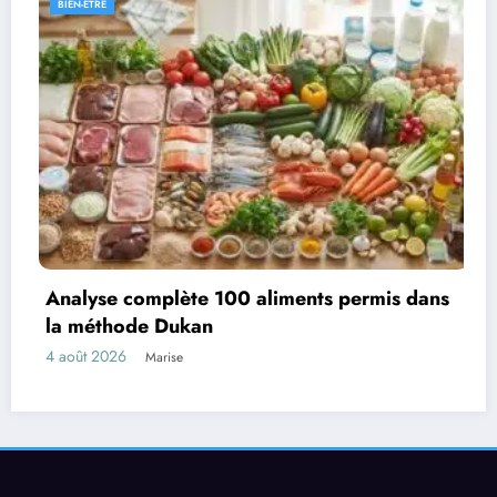
IEN-ËTRE
BIE
Nav
nalyse complète 100 aliments permis dans
pou
a méthode Dukan
4 a
août 2026
Marise