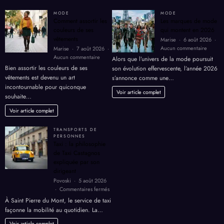
MODE
MODE
Comment assortir les
Les marques de mode
couleurs de ses
qui montent en 2026
vêtements
Marise
6 août 2026
sur
Aucun commentaire
Marise
7 août 2026
Les
sur
Aucun commentaire
Alors que l’univers de la mode poursuit
marque
Comment
Bien assortir les couleurs de ses
son évolution effervescente, l’année 2026
de
assortir
vêtements est devenu un art
s’annonce comme une…
mode
les
incontournable pour quiconque
qui
couleurs
Voir article complet
souhaite…
monten
de
en
ses
Voir article complet
2026
vêtements
TRANSPORTS DE
PERSONNES
Taxi : la philosophie
de Taxi Castagnos
expliquée par son
dirigeant
Povoski
5 août 2026
sur
Commentaires fermés
Taxi
À Saint Pierre du Mont, le service de taxi
:
façonne la mobilité au quotidien. La…
la
philosophie
Voir article complet