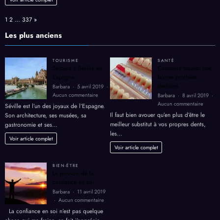
de
Taxi
Page:
Next
1
2
…
337
»
Castagnos
expliquée
Les plus anciens
par
son
dirigeant
TOURISME
SANTÉ
Séjours à Séville en
Comment trouver une
Espagne.
bonne prothèse
dentaire.
Barbara
5 avril 2019
sur
Aucun commentaire
Barbara
8 avril 2019
Séjours
sur
Aucun commentaire
Séville est l’un des joyaux de l’Espagne.
à
Comme
Il faut bien avouer qu’en plus d’être le
Son architecture, ses musées, sa
Séville
trouver
meilleur substitut à vos propres dents,
gastronomie et ses…
en
une
les…
Espagne.
bonne
Voir article complet
prothè
Voir article complet
dentair
BIEN-ËTRE
Le pouvoir de la
confiance en soi
Barbara
11 avril 2019
sur
Aucun commentaire
Le
La confiance en soi n’est pas quelque
pouvoir