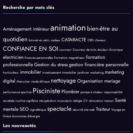
Recherche par mots clés
animation
bien-être au
Aménagement intérieur
quotidien
CATARACTE
bonnet en satin
cadeau
CBD
cheveux
CONFIANCE EN SOI
couvreur
Couvreur de toits
douleur chronique
electricien
formation
finances personnelles
Formation magnétiseur
professionnelle
Gestion du stress
gestion financière personnelle
immobilier
marketing
horticulteur
investissement immobilier
Jardinier
marketing
nettoyage
digital
Organisation mariage
Menuisier
mode éthique
Pisciniste
Plombier
performance sportive
pompe à chaleur
responsabilité
Santé
sociétale
routine capillaire
récupération musculaire
rédiger CV
rénovation maison
spectacle
mentale
SEO
Traiteur
signalétique
sécurité site web
Voyage en
Grèce
économies d'énergie
Les nouveautés