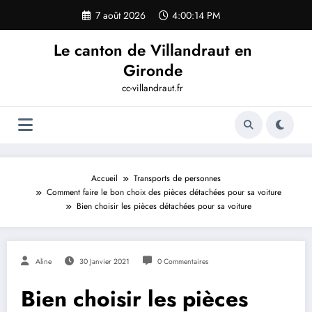
Aller
7 août 2026
4:00:15 PM
au
contenu
Le canton de Villandraut en
Gironde
cc-villandraut.fr
Accueil
Transports de personnes
Comment faire le bon choix des pièces détachées pour sa voiture
Bien choisir les pièces détachées pour sa voiture
Aline
30 Janvier 2021
0 Commentaires
Bien choisir les pièces